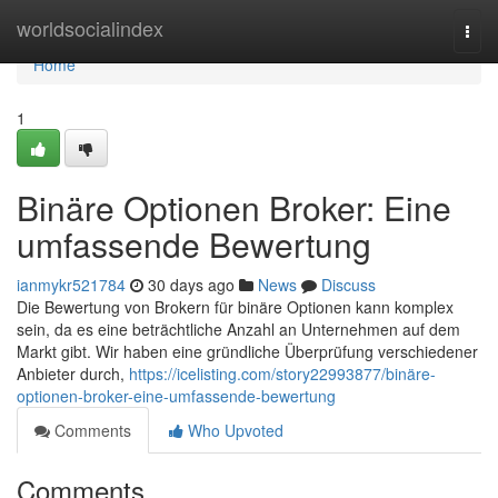
Home
worldsocialindex
Togg
navi
Home
1
Binäre Optionen Broker: Eine
umfassende Bewertung
ianmykr521784
30 days ago
News
Discuss
Die Bewertung von Brokern für binäre Optionen kann komplex
sein, da es eine beträchtliche Anzahl an Unternehmen auf dem
Markt gibt. Wir haben eine gründliche Überprüfung verschiedener
Anbieter durch,
https://icelisting.com/story22993877/binäre-
optionen-broker-eine-umfassende-bewertung
Comments
Who Upvoted
Comments