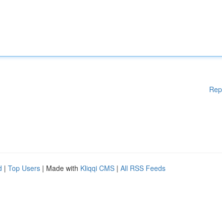
Rep
d
|
Top Users
| Made with
Kliqqi CMS
|
All RSS Feeds