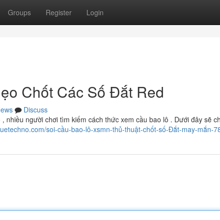
Groups
Register
Login
ẹo Chốt Các Số Đắt Red
ews
Discuss
, nhiều người chơi tìm kiếm cách thức xem cầu bao lô . Dưới đây sẽ ch
guetechno.com/soi-cầu-bao-lô-xsmn-thủ-thuật-chốt-số-Đắt-may-mắn-