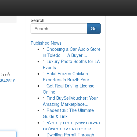
Search
Go
Published News
1
Choosing a Car Audio Store
in Toledo — A Buyer'...
1
Luxury Photo Booths for LA
Events
1
Halal Frozen Chicken
ia sẻ
Exporters in Brazil: Your ...
78542519
1
Get Real Driving License
Online
1
Find BuySellVoucher: Your
Amazing Marketplace...
1
Raden138: The Ultimate
Guide & Link
1
הצעות נישואין: המדריך המלא
לבחירת הטבעת המושלמת
1
Dwelling Permit Through