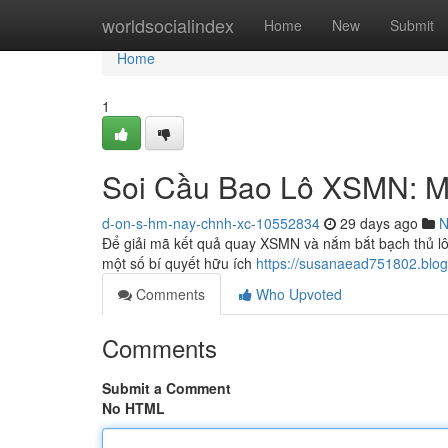
Home
worldsocialindex
Home
New
Submit
Home
1
Soi Cầu Bao Lô XSMN: M
d-on-s-hm-nay-chnh-xc-10552834
29 days ago
N
Để giải mã kết quả quay XSMN và nắm bắt bạch thủ lô 
một số bí quyết hữu ích
https://susanaead751802.blo
Comments
Who Upvoted
Comments
Submit a Comment
No HTML