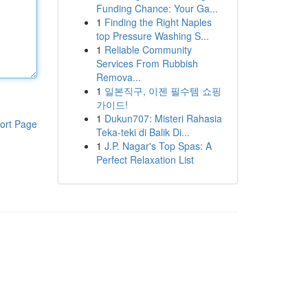
Funding Chance: Your Ga...
1
Finding the Right Naples
top Pressure Washing S...
1
Reliable Community
Services From Rubbish
Remova...
1
일본직구, 이젠 필수템 쇼핑
가이드!
1
Dukun707: Misteri Rahasia
ort Page
Teka-teki di Balik Di...
1
J.P. Nagar's Top Spas: A
Perfect Relaxation List