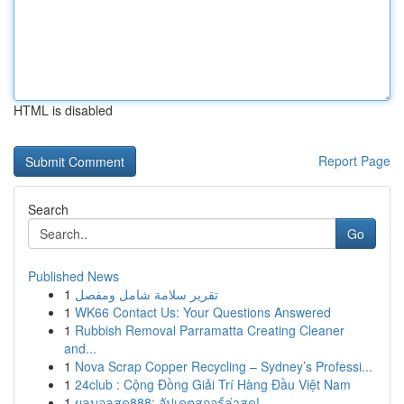
HTML is disabled
Report Page
Search
Go
Published News
1
تقرير سلامة شامل ومفصل
1
WK66 Contact Us: Your Questions Answered
1
Rubbish Removal Parramatta Creating Cleaner
and...
1
Nova Scrap Copper Recycling – Sydney’s Professi...
1
24club : Cộng Đồng Giải Trí Hàng Đầu Việt Nam
1
ผลบอลสด888: อัปเดตสกอร์ล่าสุด!