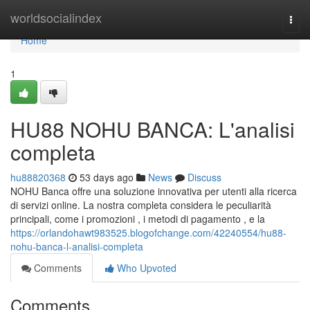
Home
worldsocialindex
Togg
navi
Home
1
HU88 NOHU BANCA: L'analisi
completa
hu88820368
53 days ago
News
Discuss
NOHU Banca offre una soluzione innovativa per utenti alla ricerca
di servizi online. La nostra completa considera le peculiarità
principali, come i promozioni , i metodi di pagamento , e la
https://orlandohawt983525.blogofchange.com/42240554/hu88-
nohu-banca-l-analisi-completa
Comments
Who Upvoted
Comments