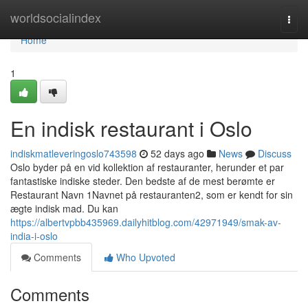
Home
worldsocialindex
Togg
navi
Home
1
En indisk restaurant i Oslo
indiskmatleveringoslo743598
52 days ago
News
Discuss
Oslo byder på en vid kollektion af restauranter, herunder et par
fantastiske indiske steder. Den bedste af de mest berømte er
Restaurant Navn 1Navnet på restauranten2, som er kendt for sin
ægte indisk mad. Du kan
https://albertvpbb435969.dailyhitblog.com/42971949/smak-av-
india-i-oslo
Comments
Who Upvoted
Comments