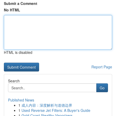
Submit a Comment
No HTML
HTML is disabled
Report Page
Search
Go
Published News
1
成人内容：深度解析与道德边界
1
Used Reverse Jet Filters: A Buyer's Guide
1
Gold Coast Stealthy Vaporizers