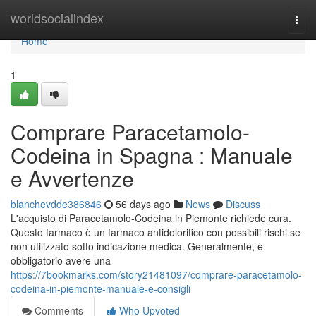
Home
worldsocialindex
Togg
navi
Home
1
Comprare Paracetamolo-
Codeina in Spagna : Manuale
e Avvertenze
blanchevdde386846
56 days ago
News
Discuss
L'acquisto di Paracetamolo-Codeina in Piemonte richiede cura.
Questo farmaco è un farmaco antidolorifico con possibili rischi se
non utilizzato sotto indicazione medica. Generalmente, è
obbligatorio avere una
https://7bookmarks.com/story21481097/comprare-paracetamolo-
codeina-in-piemonte-manuale-e-consigli
Comments
Who Upvoted