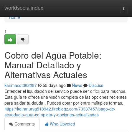
Home
worldsocialindex
Togg
navi
Home
1
Cobro del Agua Potable:
Manual Detallado y
Alternativas Actuales
karimacqt362287
55 days ago
News
Discuss
Entender el liquidación del servicio puede ser difícil para muchos.
Esta guía te ofrece una visión completa de las opciones recientes
para saldar tu deuda . Puedes optar por entre múltiples formas,
https://keiranurvg518942.fireblogz.com/73337457/pago-de-
acueducto-guía-completa-y-opciones-actualizadas
Comments
Who Upvoted