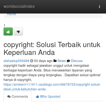
Home
worldsocialindex
Togg
navi
Home
1
copyright: Solusi Terbaik untuk
Keperluan Anda
aishaalup559488
53 days ago
News
Discuss
copyright hadir sebagai jawaban unggul untuk mengatasi
berbagai keperluan Anda. Situs menawarkan layanan yang
lengkap dengan biaya yang terjangkau . Dapatkan solusi optimal
hanya di copyright,
https://amiesrrr111911.csublogs.com/49678723/copyright-solusi-
ideal-untuk-kebutuhan-anda
Comments
Who Upvoted