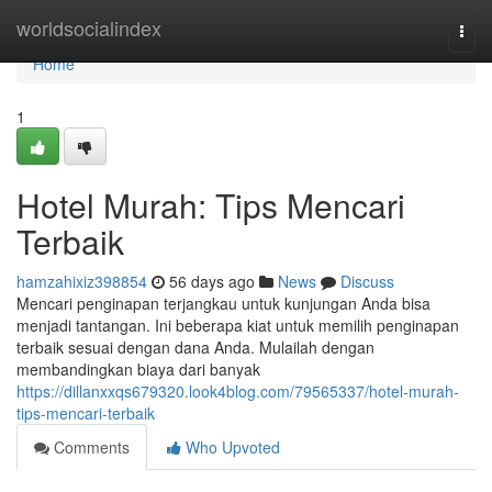
Home
worldsocialindex
Togg
navi
Home
1
Hotel Murah: Tips Mencari
Terbaik
hamzahixiz398854
56 days ago
News
Discuss
Mencari penginapan terjangkau untuk kunjungan Anda bisa
menjadi tantangan. Ini beberapa kiat untuk memilih penginapan
terbaik sesuai dengan dana Anda. Mulailah dengan
membandingkan biaya dari banyak
https://dillanxxqs679320.look4blog.com/79565337/hotel-murah-
tips-mencari-terbaik
Comments
Who Upvoted