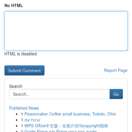
No HTML
HTML is disabled
Report Page
Search
Go
Published News
1
Peacemaker Coffee small business, Toledo, Ohio
1
נגינת עמ'
1
WPS Office中文版：全面介绍与copyright指南
1
Guide Étape par Étape pour son accès