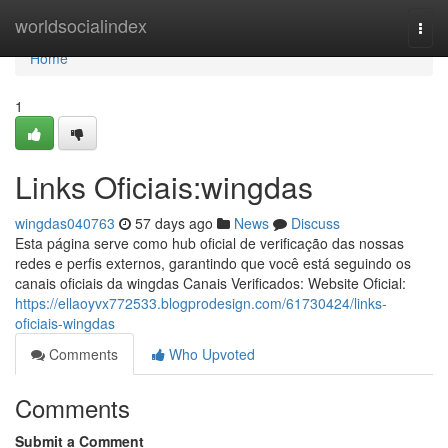
Home
worldsocialindex
Togg
navi
Home
1
Links Oficiais:wingdas
wingdas040763
57 days ago
News
Discuss
Esta página serve como hub oficial de verificação das nossas
redes e perfis externos, garantindo que você está seguindo os
canais oficiais da wingdas Canais Verificados: Website Oficial:
https://ellaoyvx772533.blogprodesign.com/61730424/links-
oficiais-wingdas
Comments
Who Upvoted
Comments
Submit a Comment