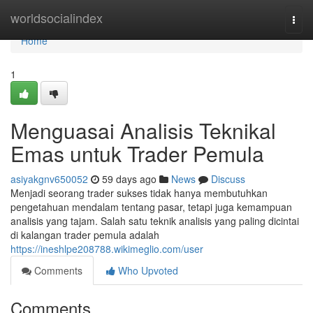
Home
worldsocialindex
Togg
navi
Home
1
Menguasai Analisis Teknikal
Emas untuk Trader Pemula
asiyakgnv650052
59 days ago
News
Discuss
Menjadi seorang trader sukses tidak hanya membutuhkan
pengetahuan mendalam tentang pasar, tetapi juga kemampuan
analisis yang tajam. Salah satu teknik analisis yang paling dicintai
di kalangan trader pemula adalah
https://ineshlpe208788.wikimeglio.com/user
Comments
Who Upvoted
Comments