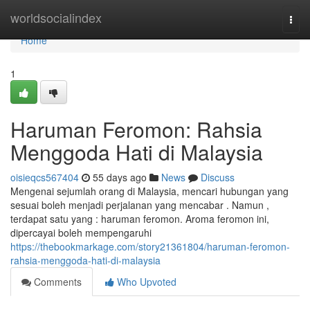
Home
worldsocialindex
Togg
navi
Home
1
Haruman Feromon: Rahsia
Menggoda Hati di Malaysia
oisieqcs567404
55 days ago
News
Discuss
Mengenai sejumlah orang di Malaysia, mencari hubungan yang
sesuai boleh menjadi perjalanan yang mencabar . Namun ,
terdapat satu yang : haruman feromon. Aroma feromon ini,
dipercayai boleh mempengaruhi
https://thebookmarkage.com/story21361804/haruman-feromon-
rahsia-menggoda-hati-di-malaysia
Comments
Who Upvoted