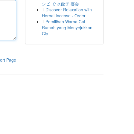
シピ で 水餃子 宴会
1
Discover Relaxation with
Herbal Incense - Order...
1
Pemilihan Warna Cat
Rumah yang Menyejukkan:
Cip...
ort Page