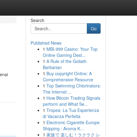
Search
Go
Published News
1
MBI-999 Casino: Your Top
Online Gaming Dest...
1
A Rule of the Goliath
Barbarian
1
Buy copyright Online: A
enai
Comprehensive Resource
1
Top Swimming Chlorinators:
The Internet ...
1
How Bitcoin Trading Signals
perform and What Se...
1
Tropea: La Tua Esperienza
di Vacanza Perfetta
1
Electronic Cigarette Europe
Shipping : Aroma K...
1
家族で 楽しむ！ラクラク レ