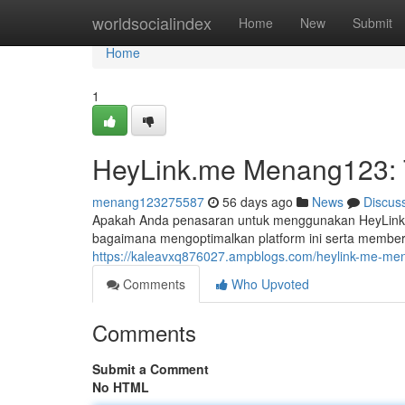
Home
worldsocialindex
Home
New
Submit
Home
1
HeyLink.me Menang123: T
menang123275587
56 days ago
News
Discus
Apakah Anda penasaran untuk menggunakan HeyLink
bagaimana mengoptimalkan platform ini serta memberi
https://kaleavxq876027.ampblogs.com/heylink-me-men
Comments
Who Upvoted
Comments
Submit a Comment
No HTML