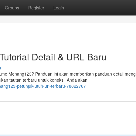
Groups
Register
Login
utorial Detail & URL Baru
s
.me Menang123? Panduan ini akan memberikan panduan detail meng
kan tautan terbaru untuk koneksi. Anda akan
ang123-petunjuk-utuh-url-terbaru-78622767