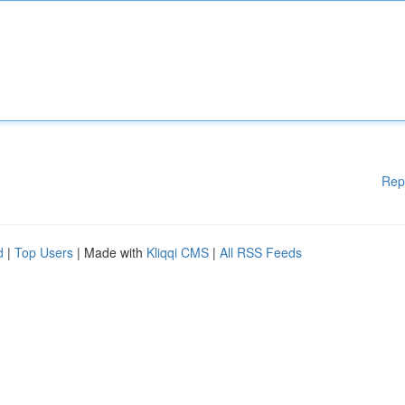
Rep
d
|
Top Users
| Made with
Kliqqi CMS
|
All RSS Feeds