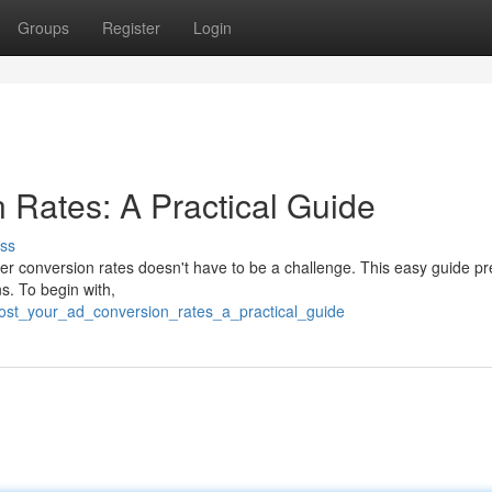
Groups
Register
Login
 Rates: A Practical Guide
ss
r conversion rates doesn't have to be a challenge. This easy guide pr
s. To begin with,
ost_your_ad_conversion_rates_a_practical_guide