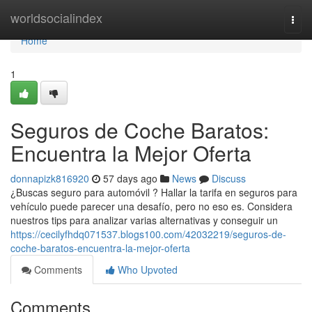
Home
worldsocialindex
Togg
navi
Home
1
Seguros de Coche Baratos:
Encuentra la Mejor Oferta
donnapizk816920
57 days ago
News
Discuss
¿Buscas seguro para automóvil ? Hallar la tarifa en seguros para
vehículo puede parecer una desafío, pero no eso es. Considera
nuestros tips para analizar varias alternativas y conseguir un
https://cecilyfhdq071537.blogs100.com/42032219/seguros-de-
coche-baratos-encuentra-la-mejor-oferta
Comments
Who Upvoted
Comments