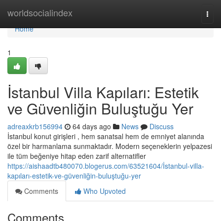
Home
worldsocialindex
Togg
navi
Home
1
İstanbul Villa Kapıları: Estetik
ve Güvenliğin Buluştuğu Yer
adreaxkrb156994
64 days ago
News
Discuss
İstanbul konut girişleri , hem sanatsal hem de emniyet alanında
özel bir harmanlama sunmaktadır. Modern seçeneklerin yelpazesi
ile tüm beğeniye hitap eden zarif alternatifler
https://aishaadtb480070.blogerus.com/63521604/İstanbul-villa-
kapıları-estetik-ve-güvenliğin-buluştuğu-yer
Comments
Who Upvoted
Comments