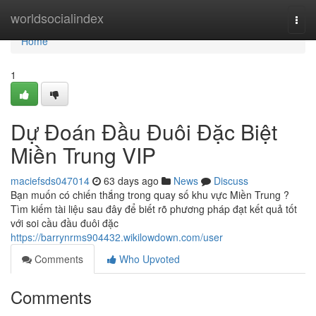
Home
worldsocialindex
Togg
navi
Home
1
Dự Đoán Đầu Đuôi Đặc Biệt
Miền Trung VIP
maciefsds047014
63 days ago
News
Discuss
Bạn muốn có chiến thắng trong quay số khu vực Miền Trung ?
Tìm kiếm tài liệu sau đây để biết rõ phương pháp đạt kết quả tốt
với soi cầu đầu đuôi đặc
https://barrynrms904432.wikilowdown.com/user
Comments
Who Upvoted
Comments