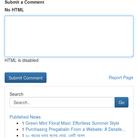
Submit a Comment
No HTML
HTML is disabled
Report Page
Search
Go
Published News
1
Green Mint Floral Maxi: Effortless Summer Style
1
Purchasing Pregabalin From a Website: A Detaile...
1
৯০ বছরের গুনাহ মাফের দোয়া: একটি আমল