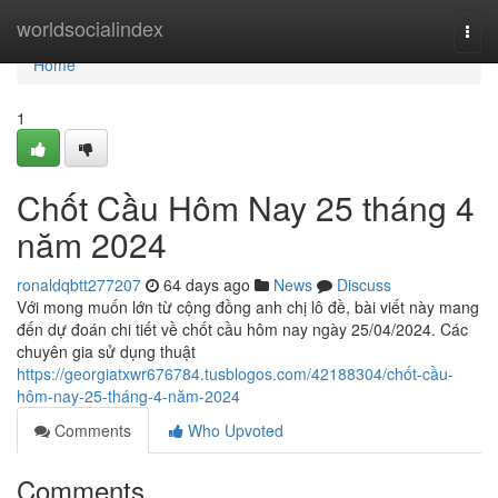
Home
worldsocialindex
Togg
navi
Home
1
Chốt Cầu Hôm Nay 25 tháng 4
năm 2024
ronaldqbtt277207
64 days ago
News
Discuss
Với mong muốn lớn từ cộng đồng anh chị lô đề, bài viết này mang
đến dự đoán chi tiết về chốt cầu hôm nay ngày 25/04/2024. Các
chuyên gia sử dụng thuật
https://georgiatxwr676784.tusblogos.com/42188304/chốt-cầu-
hôm-nay-25-tháng-4-năm-2024
Comments
Who Upvoted
Comments