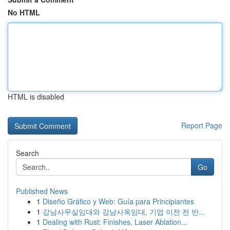
No HTML
HTML is disabled
Report Page
Search
Go
Published News
1
Diseño Gráfico y Web: Guía para Principiantes
1
강남사무실임대와 강남사옥임대, 기업 이전 전 반...
1
Dealing with Rust: Finishes, Laser Ablation...