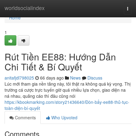
Home
worldsocialindex
Togg
navi
Home
1
Rút Tiền EE88: Hướng Dẫn
Chi Tiết & Bí Quyết
anitafjdl798025
66 days ago
News
Discuss
Lúc mới tham gia nền tảng này, tôi thật ra không quá kỳ vọng. Thị
trường cá cược trực tuyến giờ quá nhiều lựa chọn, giao diện na
ná nhau, quảng cáo thì đâu cũng nói
https://kbookmarking.com/story21436640/Đòn-bẩy-ee88-thủ-tục-
toàn-diện-bí-quyết
Comments
Who Upvoted
Comments