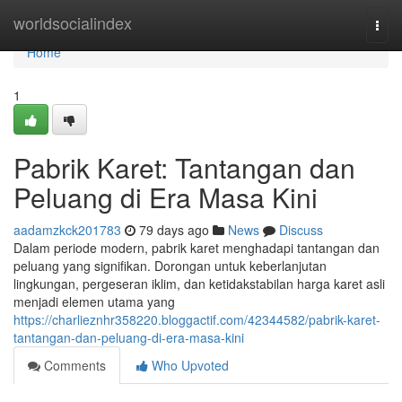
Home
worldsocialindex
Togg
navi
Home
1
Pabrik Karet: Tantangan dan
Peluang di Era Masa Kini
aadamzkck201783
79 days ago
News
Discuss
Dalam periode modern, pabrik karet menghadapi tantangan dan
peluang yang signifikan. Dorongan untuk keberlanjutan
lingkungan, pergeseran iklim, dan ketidakstabilan harga karet asli
menjadi elemen utama yang
https://charlieznhr358220.bloggactif.com/42344582/pabrik-karet-
tantangan-dan-peluang-di-era-masa-kini
Comments
Who Upvoted