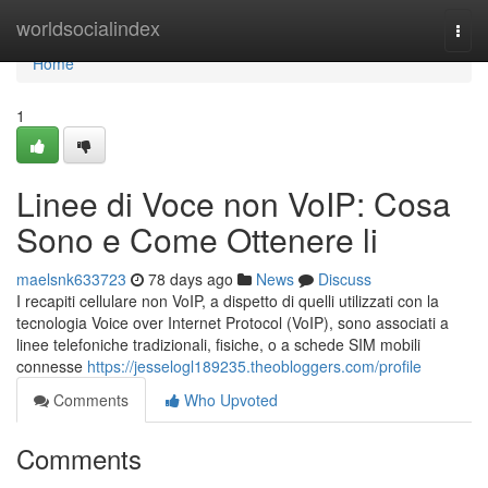
Home
worldsocialindex
Togg
navi
Home
1
Linee di Voce non VoIP: Cosa
Sono e Come Ottenere li
maelsnk633723
78 days ago
News
Discuss
I recapiti cellulare non VoIP, a dispetto di quelli utilizzati con la
tecnologia Voice over Internet Protocol (VoIP), sono associati a
linee telefoniche tradizionali, fisiche, o a schede SIM mobili
connesse
https://jesselogl189235.theobloggers.com/profile
Comments
Who Upvoted
Comments