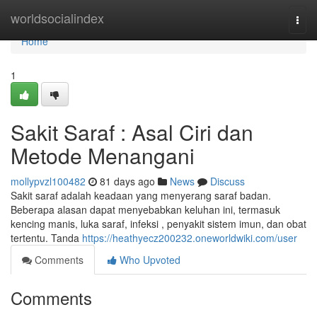
Home
worldsocialindex
Togg
navi
Home
1
Sakit Saraf : Asal Ciri dan
Metode Menangani
mollypvzl100482
81 days ago
News
Discuss
Sakit saraf adalah keadaan yang menyerang saraf badan.
Beberapa alasan dapat menyebabkan keluhan ini, termasuk
kencing manis, luka saraf, infeksi , penyakit sistem imun, dan obat
tertentu. Tanda
https://heathyecz200232.oneworldwiki.com/user
Comments
Who Upvoted
Comments