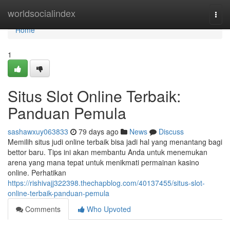
Home
worldsocialindex
Togg
navi
Home
1
Situs Slot Online Terbaik:
Panduan Pemula
sashawxuy063833
79 days ago
News
Discuss
Memilih situs judi online terbaik bisa jadi hal yang menantang bagi
bettor baru. Tips ini akan membantu Anda untuk menemukan
arena yang mana tepat untuk menikmati permainan kasino
online. Perhatikan
https://rishivajj322398.thechapblog.com/40137455/situs-slot-
online-terbaik-panduan-pemula
Comments
Who Upvoted