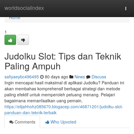
Home
worldsocialindex
Togg
navi
Home
1
Judolku Slot: Tips dan Teknik
Paling Ampuh
safiyaeybc496495
80 days ago
News
Discuss
Ingin mencapai hasil maksimal di aplikasi Judolku? Panduan ini
akan membahas komprehensif berbagai strategi dan metode
paling efektif untuk memperoleh peluang menang. Pelajari
bagaimana memanfaatkan uang pemain,
https://elijahhohz085670.blogacep.com/46871201/judolku-slot-
panduan-dan-teknik-terbaik
Comments
Who Upvoted