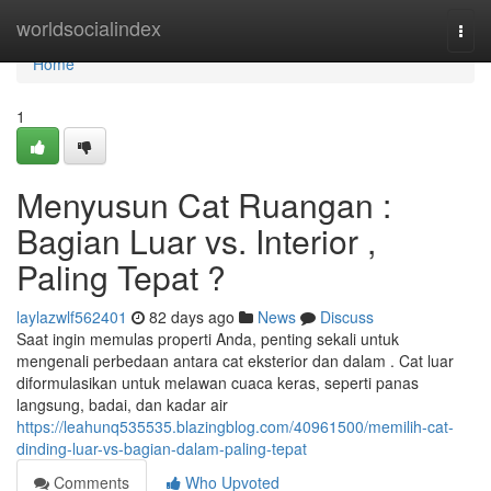
Home
worldsocialindex
Togg
navi
Home
1
Menyusun Cat Ruangan :
Bagian Luar vs. Interior ,
Paling Tepat ?
laylazwlf562401
82 days ago
News
Discuss
Saat ingin memulas properti Anda, penting sekali untuk
mengenali perbedaan antara cat eksterior dan dalam . Cat luar
diformulasikan untuk melawan cuaca keras, seperti panas
langsung, badai, dan kadar air
https://leahunq535535.blazingblog.com/40961500/memilih-cat-
dinding-luar-vs-bagian-dalam-paling-tepat
Comments
Who Upvoted