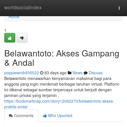
Home
worldsocialindex
Togg
navi
Home
1
Belawantoto: Akses Gampang
& Andal
poppiewrob935522
83 days ago
News
Discuss
Belawantoto menawarkan kenyamanan maksimal bagi para
anggota yang ingin menikmati berbagai taruhan virtual. Platform
ini dikenal sebagai sumber terpercaya untuk berjudi dengan
jaminan privasi yang terjamin .
https://bookmarknap.com/story12062270/belawantoto-akses-
praktis-andal
Comments
Who Upvoted