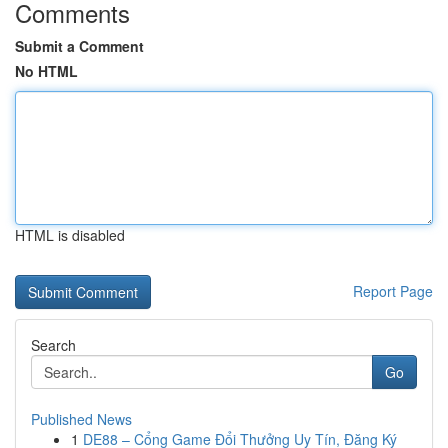
Comments
Submit a Comment
No HTML
HTML is disabled
Report Page
Search
Go
Published News
1
DE88 – Cổng Game Đổi Thưởng Uy Tín, Đăng Ký