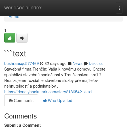
Home
worldsocialindex
Togg
navi
Home
1
```text
bushraasqc577469
82 days ago
News
Discuss
Stavebná firma Trenčín: Vaša k novému domovu Chcete
spoľahlivú stavebnú spoločnosť v Trenčianskom kraji ?
Realizujeme rozsiahle stavebné služby pre majiteľov
nehnuteľností a podnikateľov .
https://friendlybookmark.com/story21365421/text
Comments
Who Upvoted
Comments
Submit a Comment