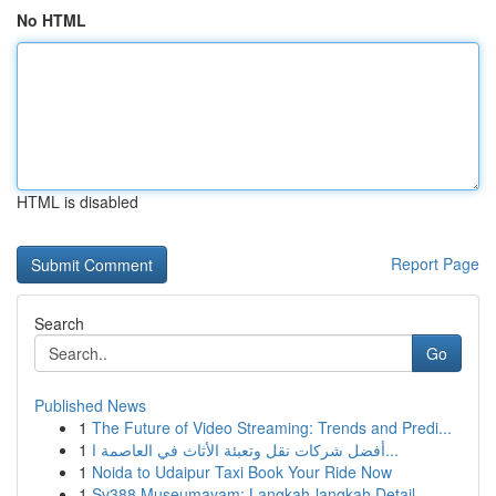
No HTML
HTML is disabled
Report Page
Search
Go
Published News
1
The Future of Video Streaming: Trends and Predi...
1
أفضل شركات نقل وتعبئة الأثاث في العاصمة ا...
1
Noida to Udaipur Taxi Book Your Ride Now
1
Sv388 Museumayam: Langkah-langkah Detail