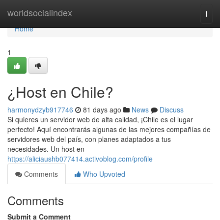
Home
worldsocialindex
Togg
navi
Home
1
¿Host en Chile?
harmonydzyb917746
81 days ago
News
Discuss
Si quieres un servidor web de alta calidad, ¡Chile es el lugar
perfecto! Aquí encontrarás algunas de las mejores compañías de
servidores web del país, con planes adaptados a tus
necesidades. Un host en
https://aliciaushb077414.activoblog.com/profile
Comments
Who Upvoted
Comments
Submit a Comment