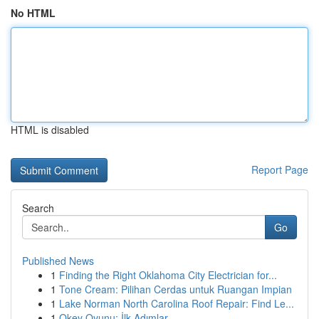
No HTML
HTML is disabled
Report Page
Search
Go
Published News
1
Finding the Right Oklahoma City Electrician for...
1
Tone Cream: Pilihan Cerdas untuk Ruangan Impian
1
Lake Norman North Carolina Roof Repair: Find Le...
1
Okey Oyunu: İlk Adımlar