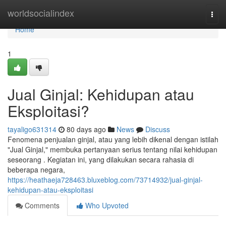
Home
worldsocialindex
Togg
navi
Home
1
Jual Ginjal: Kehidupan atau
Eksploitasi?
tayaligo631314
80 days ago
News
Discuss
Fenomena penjualan ginjal, atau yang lebih dikenal dengan istilah
"Jual Ginjal," membuka pertanyaan serius tentang nilai kehidupan
seseorang . Kegiatan ini, yang dilakukan secara rahasia di
beberapa negara,
https://heathaeja728463.bluxeblog.com/73714932/jual-ginjal-
kehidupan-atau-eksploitasi
Comments
Who Upvoted