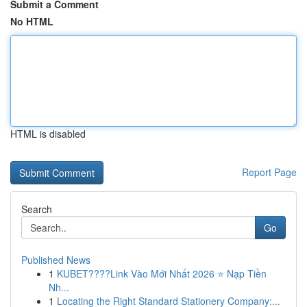
Submit a Comment
No HTML
HTML is disabled
Report Page
Search
Go
Published News
1
KUBET????️Link Vào Mới Nhất 2026 ⭐ Nạp Tiền
Nh...
1
Locating the Right Standard Stationery Company:...