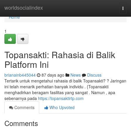
Home
worldsocialindex
Togg
navi
Home
1
Topansakti: Rahasia di Balik
Platform Ini
brianainb445044
87 days ago
News
Discuss
Tertarik untuk mengetahui rahasia di balik Topansakti? ? Jaringan
ini telah menarik perhatian banyak individu . {Topansakti
menghadirkan beragam fasilitas yang sangat . Namun , apa
sebenarnya pada
https://topansaktirtp.com
Comments
Who Upvoted
Comments