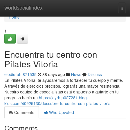
Home
worldsocialindex
Togg
navi
Home
1
Encuentra tu centro con
Pilates Vitoria
elodierahf871535
88 days ago
News
Discuss
En Pilates Vitoria, te ayudaremos a fortalecer tu cuerpo y mente.
A través de ejercicios precisos, lograrás una mayor resistencia.
Nuestro equipo de especialistas está dispuesto a guiarte en tu
progreso hacia un
https://jayrhtp027281.blog-
kids.com/40925130/descubre-tu-centro-con-pilates-vitoria
Comments
Who Upvoted
Comments