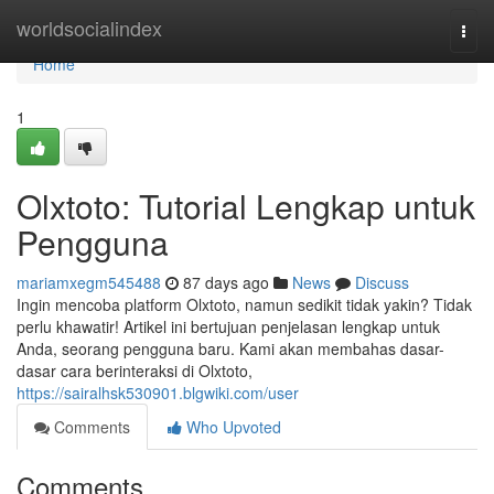
Home
worldsocialindex
Togg
navi
Home
1
Olxtoto: Tutorial Lengkap untuk
Pengguna
mariamxegm545488
87 days ago
News
Discuss
Ingin mencoba platform Olxtoto, namun sedikit tidak yakin? Tidak
perlu khawatir! Artikel ini bertujuan penjelasan lengkap untuk
Anda, seorang pengguna baru. Kami akan membahas dasar-
dasar cara berinteraksi di Olxtoto,
https://sairalhsk530901.blgwiki.com/user
Comments
Who Upvoted
Comments