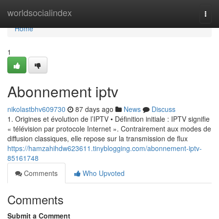
Home
worldsocialindex
Togg
navi
Home
1
Abonnement iptv
nikolastbhv609730
87 days ago
News
Discuss
1. Origines et évolution de l’IPTV • Définition initiale : IPTV signifie
« télévision par protocole Internet ». Contrairement aux modes de
diffusion classiques, elle repose sur la transmission de flux
https://hamzahihdw623611.tinyblogging.com/abonnement-iptv-
85161748
Comments
Who Upvoted
Comments
Submit a Comment