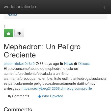
Home
worldsocialindex
Togg
navi
Home
1
Mephedron: Un Peligro
Creciente
phoenixtoke121612
88 days ago
News
Discuss
El uso/consumo/abuso de mephedrone esta en
aumento/crecimiento/escalada a un ritmo
alarmante/preocupante/terrible. Este estimulante/droga/sustancia
es particularmente peligroso/extremadamente dañino/muy
arriesgado
https://cecilytpeg212356.dm-blog.com/profile
Comments
Who Upvoted
Comments