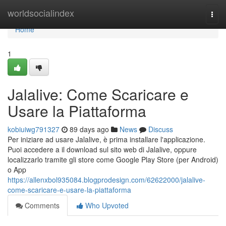
Home
worldsocialindex
Togg
navi
Home
1
Jalalive: Come Scaricare e
Usare la Piattaforma
kobiuiwg791327
89 days ago
News
Discuss
Per iniziare ad usare Jalalive, è prima installare l'applicazione.
Puoi accedere a il download sul sito web di Jalalive, oppure
localizzarlo tramite gli store come Google Play Store (per Android)
o App
https://allenxbol935084.blogprodesign.com/62622000/jalalive-
come-scaricare-e-usare-la-piattaforma
Comments
Who Upvoted