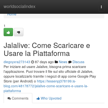
Home
worldsocialindex
Togg
navi
Home
1
Jalalive: Come Scaricare e
Usare la Piattaforma
diegoyxra273143
87 days ago
News
Discuss
Per iniziare ad usare Jalalive, bisogna prima scaricare
l'applicazione. Puoi trovare il file sul sito ufficiale di Jalalive,
oppure localizzarlo tramite i negozi di app come Google Play
Store (per Android) o
https://tessenpj378199.is-
blog.com/48178772/jalalive-come-scaricare-e-usare-la-
piattaforma
Comments
Who Upvoted