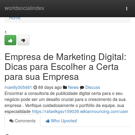
Home
worldsocialindex
Togg
navi
Home
1
Empresa de Marketing Digital:
Dicas para Escolher a Certa
para sua Empresa
maeiliy305481
89 days ago
News
Discuss
Encontrar a consultoria de publicidade digital certa para o seu
negócio pode ser um desafio crucial para o crescimento da sua
empresa . Verifique cuidadosamente o portfólio da equipe, sua
especialidade
https://rafaelkgsv159039.wikiannouncing.com/user
Comments
Who Upvoted