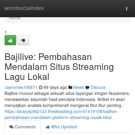
Home
worldsocialindex
Togg
navi
Home
1
Bajilive: Pembahasan
Mendalam Situs Streaming
Lagu Lokal
zaynxnws195871
89 days ago
News
Discuss
Bajilive muncul sebagai sebuah situs tayangan iringan Nusantara,
menawarkan sejumlah hasil pencipta Indonesia. Artikel ini akan
menyajikan analisis komprehensif mengenai fitur-fitur penting ,
https://laracylp562123.theideasblog.com/41419108/bajilive-
pembahasan-mendalam-platform-streaming-musik-lokal
Comments
Who Upvoted