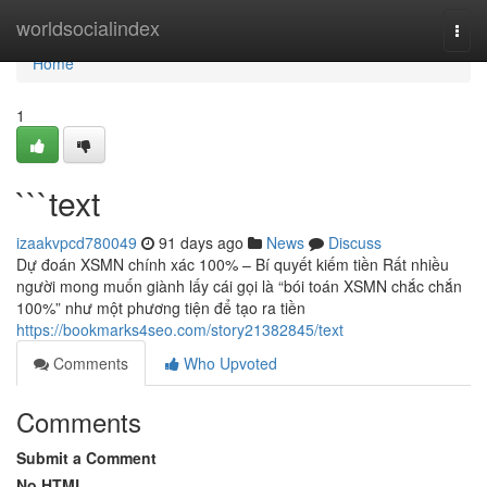
Home
worldsocialindex
Togg
navi
Home
1
```text
izaakvpcd780049
91 days ago
News
Discuss
Dự đoán XSMN chính xác 100% – Bí quyết kiếm tiền Rất nhiều
người mong muốn giành lấy cái gọi là “bói toán XSMN chắc chắn
100%” như một phương tiện để tạo ra tiền
https://bookmarks4seo.com/story21382845/text
Comments
Who Upvoted
Comments
Submit a Comment
No HTML