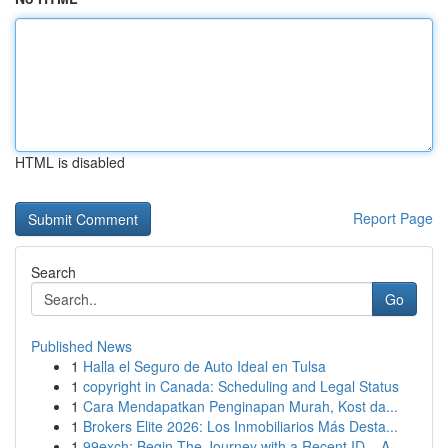
HTML is disabled
Report Page
Search
Go
Published News
1
Halla el Seguro de Auto Ideal en Tulsa
1
copyright in Canada: Scheduling and Legal Status
1
Cara Mendapatkan Penginapan Murah, Kost da...
1
Brokers Elite 2026: Los Inmobiliarios Más Desta...
1
99exch: Begin The Journey with a Recent ID – A ...