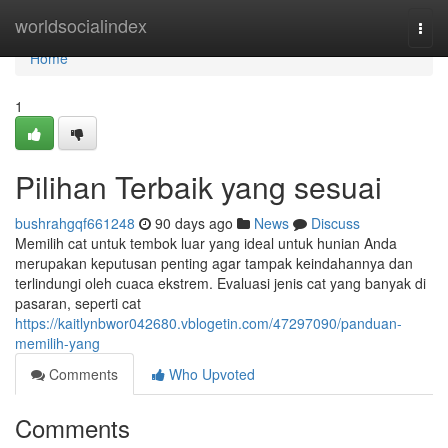
Home
worldsocialindex
Togg
navi
Home
1
Pilihan Terbaik yang sesuai
bushrahgqf661248
90 days ago
News
Discuss
Memilih cat untuk tembok luar yang ideal untuk hunian Anda
merupakan keputusan penting agar tampak keindahannya dan
terlindungi oleh cuaca ekstrem. Evaluasi jenis cat yang banyak di
pasaran, seperti cat
https://kaitlynbwor042680.vblogetin.com/47297090/panduan-
memilih-yang
Comments
Who Upvoted
Comments