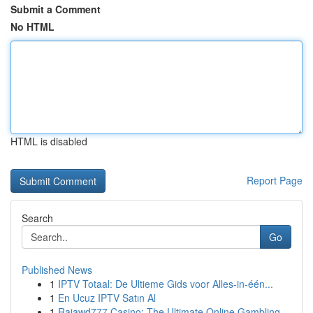
Submit a Comment
No HTML
HTML is disabled
Report Page
Search
Go
Published News
1
IPTV Totaal: De Ultieme Gids voor Alles-in-één...
1
En Ucuz IPTV Satın Al
1
Rajawd777 Casino: The Ultimate Online Gambling ...