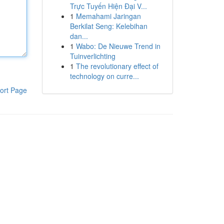
Trực Tuyến Hiện Đại V...
1
Memahami Jaringan
Berkilat Seng: Kelebihan
dan...
1
Wabo: De Nieuwe Trend in
Tuinverlichting
1
The revolutionary effect of
technology on curre...
ort Page