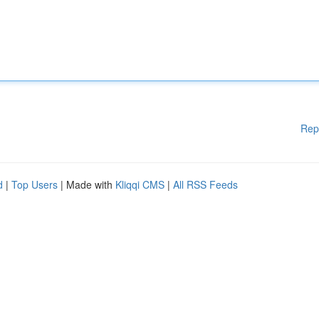
Rep
d
|
Top Users
| Made with
Kliqqi CMS
|
All RSS Feeds