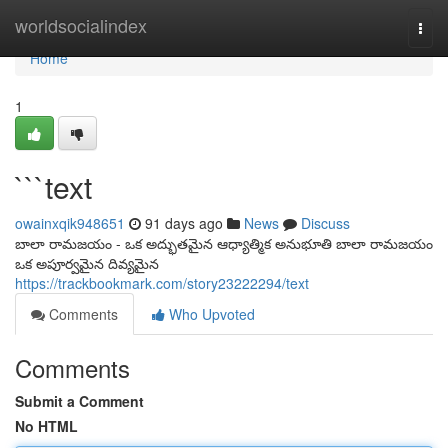
Home
worldsocialindex
Togg
navi
Home
1
```text
owainxqik948651
91 days ago
News
Discuss
బాలా రామజయం - ఒక అద్భుతమైన ఆధ్యాత్మిక అనుభూతి బాలా రామజయం
ఒక అపూర్వమైన దివ్యమైన
https://trackbookmark.com/story23222294/text
Comments
Who Upvoted
Comments
Submit a Comment
No HTML