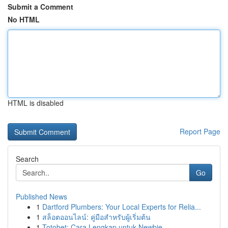
Submit a Comment
No HTML
HTML is disabled
Report Page
Search
Go
Published News
1
Dartford Plumbers: Your Local Experts for Relia...
1
สล็อตออนไลน์: คู่มือสำหรับผู้เริ่มต้น
1
Totobet: Cara Lengkap untuk Newbie