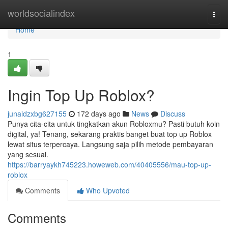
Home
worldsocialindex
Togg
navi
Home
1
Ingin Top Up Roblox?
junaidzxbg627155
172 days ago
News
Discuss
Punya cita-cita untuk tingkatkan akun Robloxmu? Pasti butuh koin
digital, ya! Tenang, sekarang praktis banget buat top up Roblox
lewat situs terpercaya. Langsung saja pilih metode pembayaran
yang sesuai.
https://barryaykh745223.howeweb.com/40405556/mau-top-up-
roblox
Comments
Who Upvoted
Comments