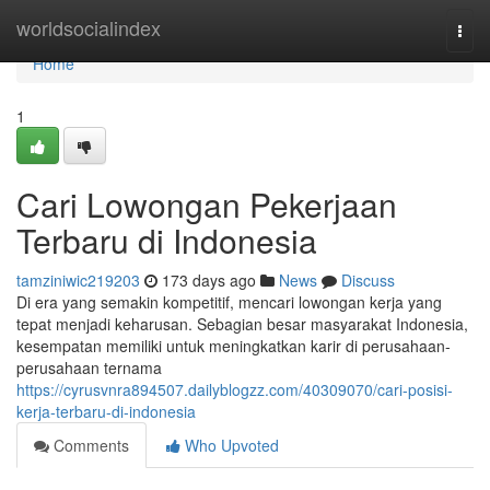
Home
worldsocialindex
Togg
navi
Home
1
Cari Lowongan Pekerjaan
Terbaru di Indonesia
tamziniwic219203
173 days ago
News
Discuss
Di era yang semakin kompetitif, mencari lowongan kerja yang
tepat menjadi keharusan. Sebagian besar masyarakat Indonesia,
kesempatan memiliki untuk meningkatkan karir di perusahaan-
perusahaan ternama
https://cyrusvnra894507.dailyblogzz.com/40309070/cari-posisi-
kerja-terbaru-di-indonesia
Comments
Who Upvoted