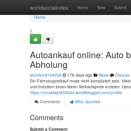
Home
worldsocialindex
Home
New
Submit
Home
1
Autoankauf online: Auto 
Abholung
woodyxrjt154034
178 days ago
News
Discuss
Ein Fahrzeugverkauf muss nicht kompliziert sein. Vie
und trotzdem einen fairen Verkaufspreis erzielen. Gena
https://ronaldwjrl455544.worldblogged.com/profile
Comments
Who Upvoted
Comments
Submit a Comment