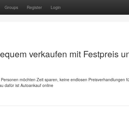
Groups
Register
Login
bequem verkaufen mit Festpreis u
le Personen möchten Zeit sparen, keine endlosen Preisverhandlungen f
u dafür ist Autoankauf online