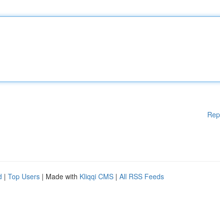
Rep
d
|
Top Users
| Made with
Kliqqi CMS
|
All RSS Feeds