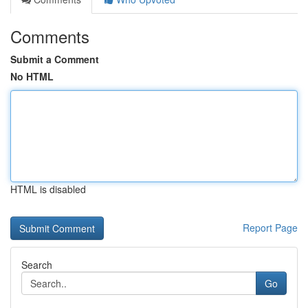
Comments
Submit a Comment
No HTML
HTML is disabled
Report Page
Search
Go