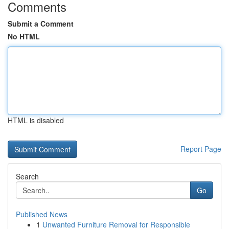
Comments
Submit a Comment
No HTML
HTML is disabled
Report Page
Search
Go
Published News
1
Unwanted Furniture Removal for Responsible