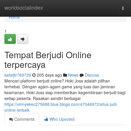
Home
worldsocialindex
Togg
navi
Home
1
Tempat Berjudi Online
terpercaya
safatjtr769729
205 days ago
News
Discuss
Mencari platform berjudi online? Hoki Joss adalah pilihan
terhebat. Dengan agam-agam game yang luas dan jaminan
keamanan, Hoki Joss siap memberikan kegembiraan berjudi bagi
setiap peserta. Rasakan sendiri berbagai
https://vinnyekec275688.blue-blogs.com/47046972/situs-judi-
online-terbaik
Comments
Who Upvoted