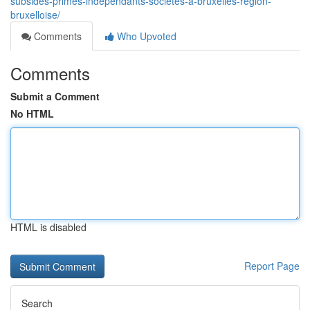
subsides-primes-independants-societes-a-bruxelles-region-
bruxelloise/
Comments
Who Upvoted
Comments
Submit a Comment
No HTML
HTML is disabled
Report Page
Search