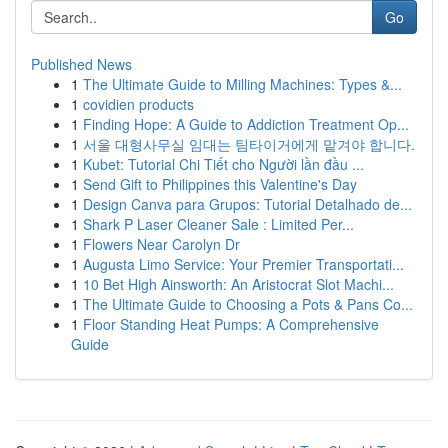
Go
Published News
1
The Ultimate Guide to Milling Machines: Types &...
1
covidien products
1
Finding Hope: A Guide to Addiction Treatment Op...
1
서울 대형사무실 임대는 팀타이거에게 맡겨야 합니다.
1
Kubet: Tutorial Chi Tiết cho Người lần đầu ...
1
Send Gift to Philippines this Valentine's Day
1
Design Canva para Grupos: Tutorial Detalhado de...
1
Shark P Laser Cleaner Sale : Limited Per...
1
Flowers Near Carolyn Dr
1
Augusta Limo Service: Your Premier Transportati...
1
10 Bet High Ainsworth: An Aristocrat Slot Machi...
1
The Ultimate Guide to Choosing a Pots & Pans Co...
1
Floor Standing Heat Pumps: A Comprehensive
Guide