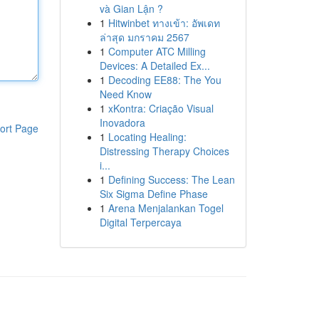
và Gian Lận ?
1
Hitwinbet ทางเข้า: อัพเดท
ล่าสุด มกราคม 2567
1
Computer ATC Milling
Devices: A Detailed Ex...
1
Decoding EE88: The You
Need Know
1
xKontra: Criação Visual
Inovadora
ort Page
1
Locating Healing:
Distressing Therapy Choices
i...
1
Defining Success: The Lean
Six Sigma Define Phase
1
Arena Menjalankan Togel
Digital Terpercaya