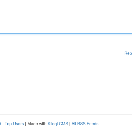
Rep
d
|
Top Users
| Made with
Kliqqi CMS
|
All RSS Feeds