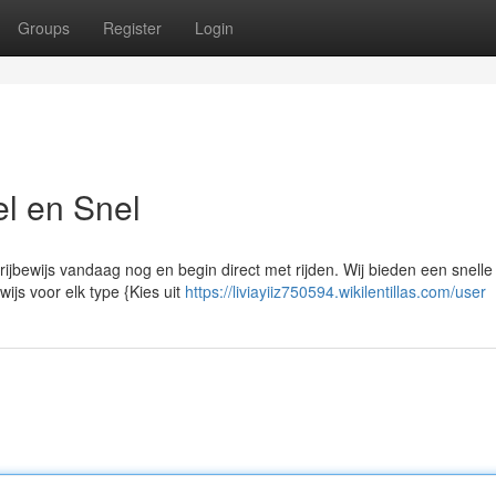
Groups
Register
Login
el en Snel
jbewijs vandaag nog en begin direct met rijden. Wij bieden een snelle
wijs voor elk type {Kies uit
https://liviayiiz750594.wikilentillas.com/user