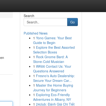
Search
Go
Published News
1
Yono Games: Your Best
Guide to Begin
1
Explore the Best Assorted
Selection Boxes
1
Rock Gnome Bard: A
 en
Stone-Cold Musician
1
WK66 Contact Us: Your
Questions Answered
1
Fresno's Auto Dealership:
Secure Your Dream Car...
1
Master the Home Buying
Journey for Beginners
1
Exploring Eco-Friendly
Adventures in Albany, NY
1
24club: Đánh Giá Chi Tiết