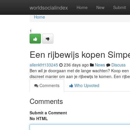
Home
worldsocialindex
Home
New
Submit
Home
1
Een rijbewijs kopen Simp
allenkfrt133245
236 days ago
News
Discuss
Ben wil je doorgaan met de lange wachten? Koop een ri
discreet manier om aan je rijbewijs te komen. Een rijbe
Comments
Who Upvoted
Comments
Submit a Comment
No HTML